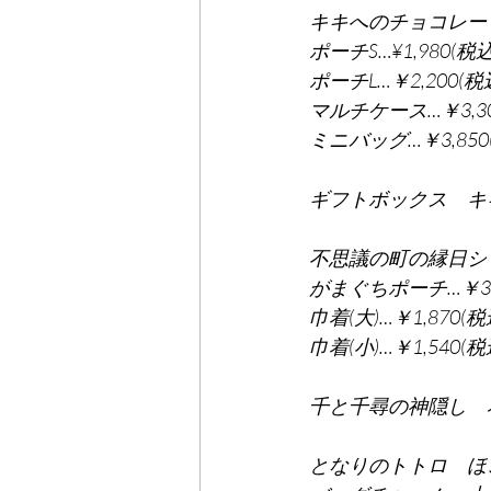
キキへのチョコレー
ポーチS…¥1,980(税込
ポーチL…￥2,200(税
マルチケース…￥3,30
ミニバッグ…￥3,850
ギフトボックス　キキ
不思議の町の縁日シ
がまぐちポーチ…￥3,0
巾着(大)…￥1,870(税
巾着(小)…￥1,540(税
千と千尋の神隠し　花札
となりのトトロ　ほ