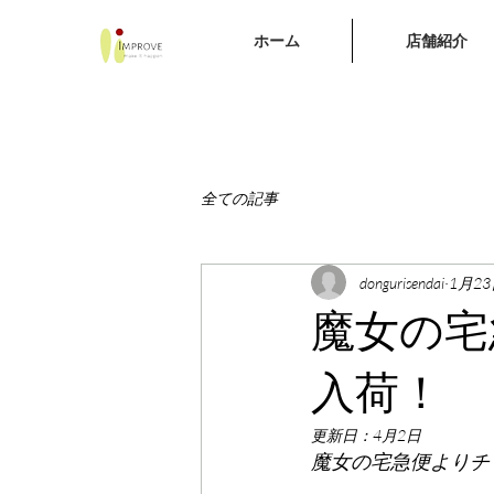
ホーム
店舗紹介
全ての記事
dongurisendai
1月2
魔女の宅
入荷！
更新日：
4月2日
魔女の宅急便よりチ