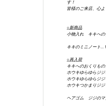
す！​​​
​皆様のご来店、心
○新商品
小物入れ　キキへのチ
キキのミニノート…￥9
○再入荷
キキへのおくりもの
ホウキゆらゆらジジピア
ホウキゆらゆらジジイヤ
ホウキつかまりジジリン
ヘアゴム　ジジのマグカ