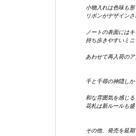
小物入れは色味も形
リボンがデザインさ
ノートの表面にはキ
持ち歩きやすいミニ
あわせて再入荷のア
千と千尋の神隠しか
和な雰囲気を感じる
花札は新ルールも盛
その他、発売を延期