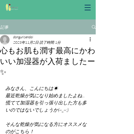
記事
dongurisendai
2023年11月2日
読了時間: 1分
心もお肌も潤す最高にかわ
いい加湿器が入荷ましたー
✨
みなさん、こんにちは☀︎
最近乾燥が気になり始めましたよね...
慌てて加湿器を引っ張り出した方も多
いのではないでしょうか(~_~;)
そんな乾燥が気になる方にオススメな
のがこちら！