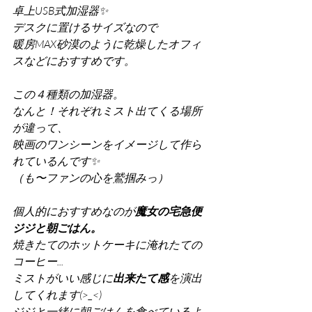
卓上USB式加湿器✨
デスクに置けるサイズなので
暖房MAX砂漠のように乾燥したオフィ
スなどにおすすめです。
この４種類の加湿器。
なんと！それぞれミスト出てくる場所
が違って、
映画のワンシーンをイメージして作ら
れているんです✨
（も〜ファンの心を鷲掴みっ）
個人的におすすめなのが
魔女の宅急便 
ジジと朝ごはん。
焼きたてのホットケーキに淹れたての
コーヒー...
ミストがいい感じに
出来たて感
を演出
してくれます(>_<)
ジジと一緒に朝ごはんを食べているよ