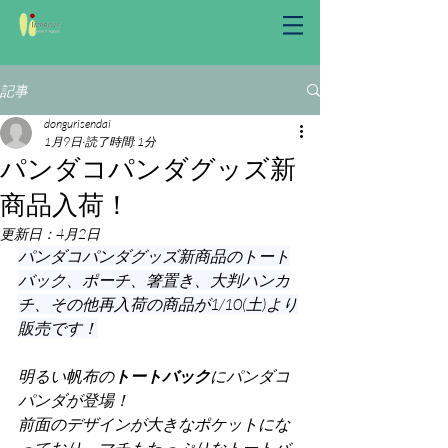
記事
dongurisendai
1月9日
読了時間: 1分
パンダコパンダグッズ新
商品入荷！
更新日：
4月2日
パンダコパンダグッズ新商品のトート
バック、ポーチ、箸置き、大判ハンカ
チ、その他再入荷の商品が1/10(土)より
販売です！
明るい帆布の
トートバック
にパンダコ
パンダが登場！
前面のデザインが大きなポケットにな