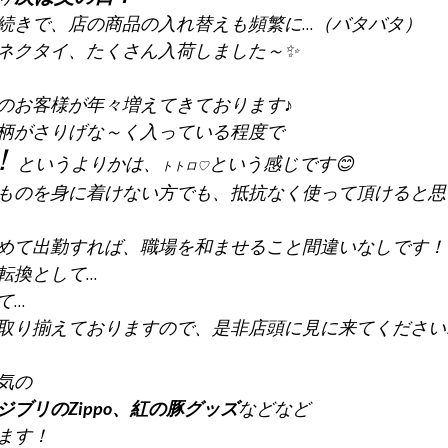
続きで、店の商品の入れ替えも頻繁に...（バタバタ）
ネクタイ、たくさん入荷しました～✨
のお客様が年々増えてきております♪
柄がさりげな～く入っている程度で
！
というよりかは、
という感じです😊
トトロ♡
ものを身に着けない方でも、抵抗なく使って頂けると思
めて出勤すれば、職場を和ませること間違いなしです！
換として...
..
取り揃えておりますので、是非店頭に見に来てくださいね
気の
ブリのZippo、紅の豚グッズ
などなど
ます！