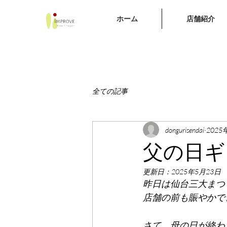
ホーム
店舗紹介
全ての記事
dongurisendai
2025
父の日ギ
更新日：
2025年5月23日
昨日は仙台三大まつ
店舗の前も賑やかで
さて、母の日が終わ