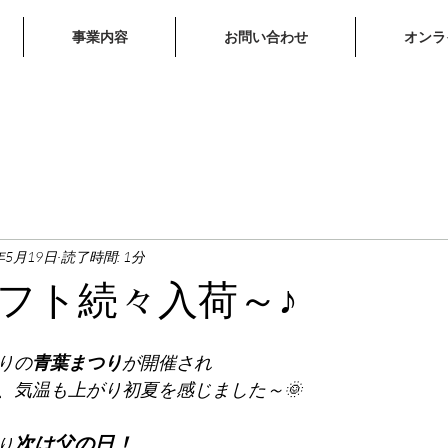
事業内容
お問い合わせ
オンラ
年5月19日
読了時間: 1分
フト続々入荷～♪
りの
青葉まつり
が開催され
、気温も上がり初夏を感じました～🌞
次は父の日！
り