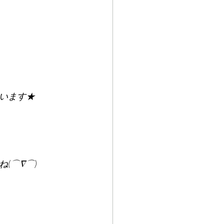
います★
(⌒∇⌒)