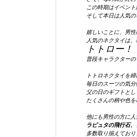
この時期はイベント
そして本日は人気の
嬉しいことに、男性
人気のネクタイは、
トトロー！
普段キャラクターの
トトロネクタイを締
毎日のスーツの気分転
父の日のギフトとして.
たくさんの柄や色を
他にも男性の方に人
ラピュタの飛行石、ジ
多数取り揃えており